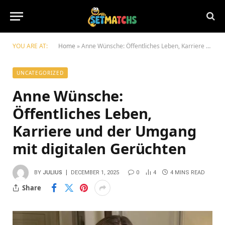
YOU ARE AT:
Home
»
Anne Wünsche: Öffentliches Leben, Karriere und der Umgang mit digitalen Gerüchten
UNCATEGORIZED
Anne Wünsche:
Öffentliches Leben,
Karriere und der Umgang
mit digitalen Gerüchten
BY
JULIUS
DECEMBER 1, 2025
0
4
4 MINS READ
Share