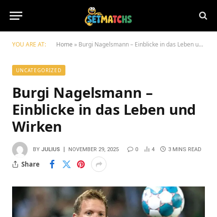
YOU ARE AT:
Home
»
Burgi Nagelsmann – Einblicke in das Leben und Wirken
UNCATEGORIZED
Burgi Nagelsmann –
Einblicke in das Leben und
Wirken
BY
JULIUS
NOVEMBER 29, 2025
0
4
3 MINS READ
Share